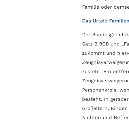
Familie oder dems
Das Urteil: Familie
Der Bundesgerichts
Satz 2 BGB und „Fa
zukommt und hiervo
Zeugnisverweigeru
zusteht. Ein entfer
Zeugnisverweigerun
Personenkreis, we
besteht. In gerade
Großeltern, Kinder 
Nichten und Neffen