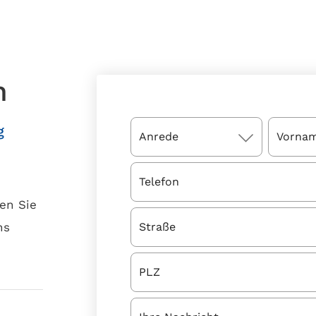
n
g
en Sie
ns