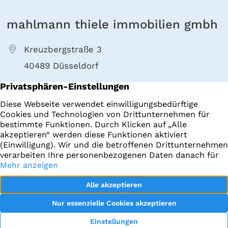
mahlmann thiele immobilien gmbh
Kreuzbergstraße 3
40489 Düsseldorf
+49 211 4022000
E-Mail senden
Immobilien
Impressum
Startseite
Datenschutz
Datenraum
facebook
Objekt-Tracking
Instagram