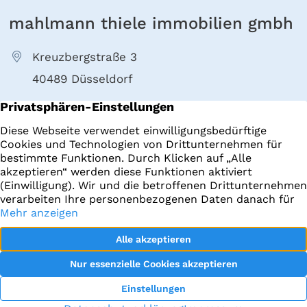
mahlmann thiele immobilien gmbh
Kreuzbergstraße 3
40489 Düsseldorf
+49 211 4022000
E-Mail senden
Immobilien
Impressum
Startseite
Datenschutz
Datenraum
facebook
Objekt-Tracking
Instagram