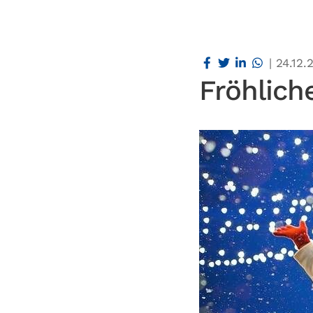
|
24.12.
Fröhlic