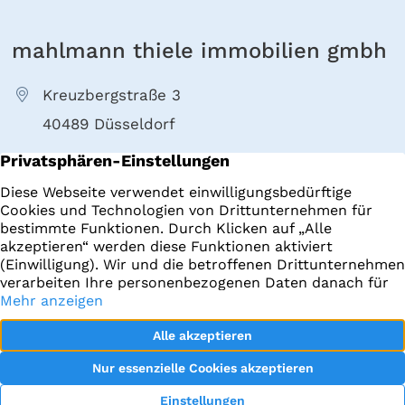
mahlmann thiele immobilien gmbh
Kreuzbergstraße 3
40489 Düsseldorf
+49 211 4022000
E-Mail senden
Immobilien
Impressum
Startseite
Datenschutz
Datenraum
facebook
Objekt-Tracking
Instagram