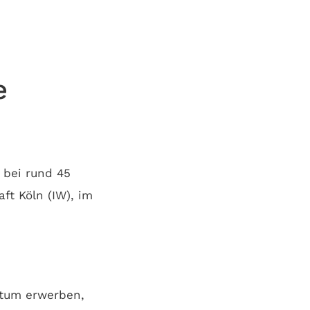
e
 bei rund 45
ft Köln (IW), im
ntum erwerben,