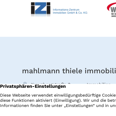
mahlmann thiele immobil
Kreuzbergstraße 3
Immobilien
40489 Düsseldorf
Startseite
+49 211 4022000
Datenraum