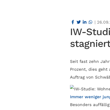
|
26.09
IW-Stud
stagnier
Seit fast zehn Jah
Prozent, dies geht 
Auftrag von Schwäb
Immer weniger jun
Besonders auffälli