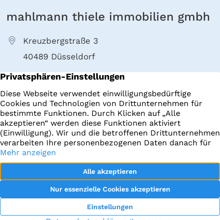
mahlmann thiele immobilien gmbh
Kreuzbergstraße 3
40489 Düsseldorf
+49 211 4022000
E-Mail senden
Immobilien
Impressum
Startseite
Datenschutz
Datenraum
facebook
Objekt-Tracking
Instagram