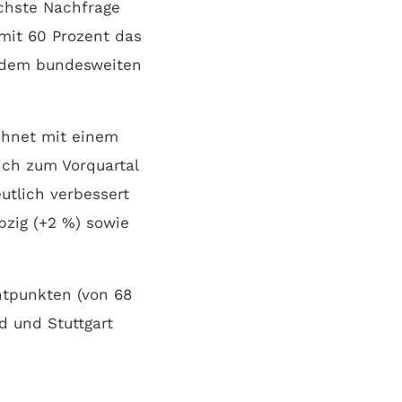
öchste Nachfrage
mit 60 Prozent das
r dem bundesweiten
chnet mit einem
ich zum Vorquartal
utlich verbessert
pzig (+2 %) sowie
ntpunkten (von 68
d und Stuttgart