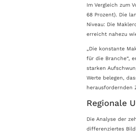
Im Vergleich zum V
68 Prozent). Die la
Niveau: Die Makler
erreicht nahezu wi
„Die konstante Mak
für die Branche“, 
starken Aufschwung
Werte belegen, das
herausfordernden Z
Regionale U
Die Analyse der ze
differenziertes Bil