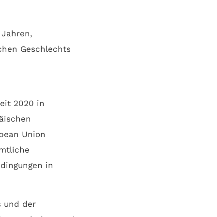
 Jahren,
ichen Geschlechts
eit 2020 in
päischen
pean Union
amtliche
dingungen in
 und der