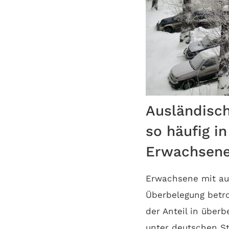
Ausländisch
so häufig i
Erwachsen
Erwachsene mit au
Überbelegung betro
der Anteil in über
unter deutschen St