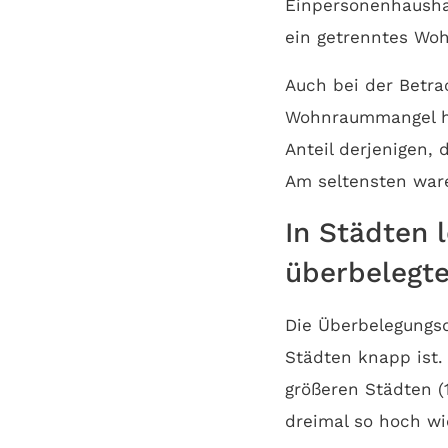
Einpersonenhaushal
ein getrenntes Woh
Auch bei der Betra
Wohnraummangel häu
Anteil derjenigen,
Am seltensten ware
In Städten 
überbelegt
Die Überbelegungs
Städten knapp ist.
größeren Städten (
dreimal so hoch wi