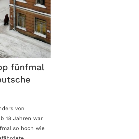
pp fünfmal
eutsche
nders von
ab 18 Jahren war
nfmal so hoch wie
efährdete