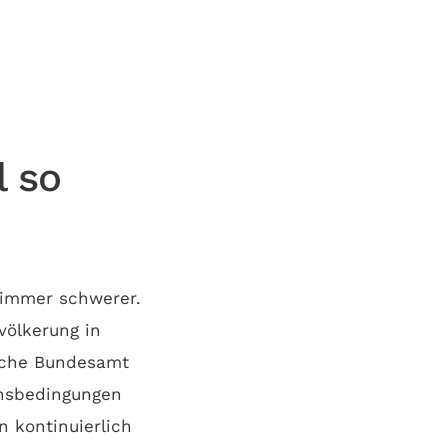
l so
 immer schwerer.
evölkerung in
ische Bundesamt
nsbedingungen
n kontinuierlich