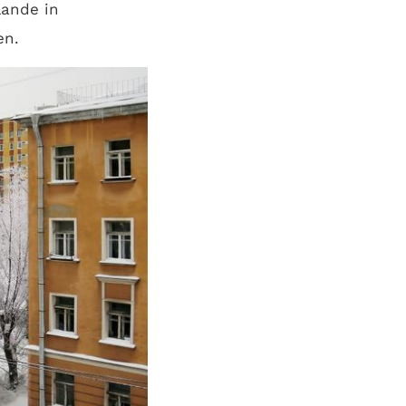
lande in
en.