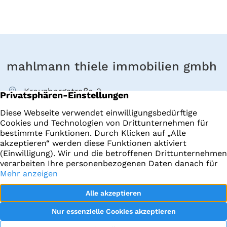
mahlmann thiele immobilien gmbh
Kreuzbergstraße 3
40489 Düsseldorf
+49 211 4022000
E-Mail senden
Immobilien
Impressum
Startseite
Datenschutz
Datenraum
facebook